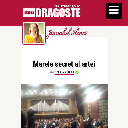
Jurnalul Ilonei
Marele secret al artei
de
Ilona Năstase