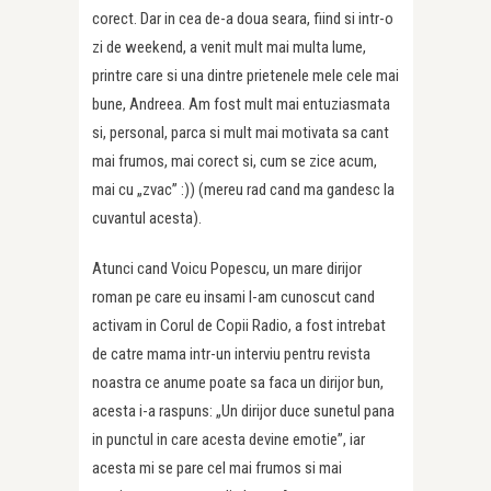
corect. Dar in cea de-a doua seara, fiind si intr-o
zi de weekend, a venit mult mai multa lume,
printre care si una dintre prietenele mele cele mai
bune, Andreea. Am fost mult mai entuziasmata
si, personal, parca si mult mai motivata sa cant
mai frumos, mai corect si, cum se zice acum,
mai cu „zvac” :)) (mereu rad cand ma gandesc la
cuvantul acesta).
Atunci cand Voicu Popescu, un mare dirijor
roman pe care eu insami l-am cunoscut cand
activam in Corul de Copii Radio, a fost intrebat
de catre mama intr-un interviu pentru revista
noastra ce anume poate sa faca un dirijor bun,
acesta i-a raspuns: „Un dirijor duce sunetul pana
in punctul in care acesta devine emotie”, iar
acesta mi se pare cel mai frumos si mai