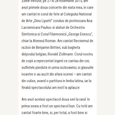
Zilele trecute, pe 27 si 28 noiembrie 2015, am
avut primele doua concerte din viata mea, in care
am cantat in corul de fete al Colegiului National
de Arte „Dinu Lipatti” condus de profesoara Ana
Lacramioara Pauliuc si alaturi de Orchestra
Simfonica si Corul Filarmonicii „George Enescu”,
chiar la Ateneul Roman. Am cantat Recviemul de
razboi de Benjamin Britten, sub bagheta
dirijorului belgian, Ronald Zollmann. Corul nostru
de copii a reprezentat ingerii ce cantau din cer,
sufletele pierdute in urma razboaielor, si glasurile
noastre s-au auzit din afara scenei – am cantat
din culise, avand o partitura in limba latina, iar la
finalul spectacolului am iesit la aplauze.
Am avut acelasi spectacol doua seri la rand. In
prima seara a fost un spectacol bun. Cu totii am
cantat foarte bine, si, per total, a fost bine si