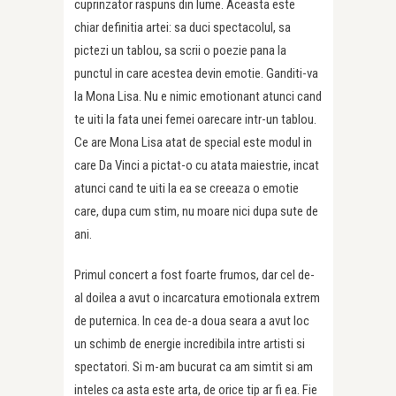
cuprinzator raspuns din lume. Aceasta este
chiar definitia artei: sa duci spectacolul, sa
pictezi un tablou, sa scrii o poezie pana la
punctul in care acestea devin emotie. Ganditi-va
la Mona Lisa. Nu e nimic emotionant atunci cand
te uiti la fata unei femei oarecare intr-un tablou.
Ce are Mona Lisa atat de special este modul in
care Da Vinci a pictat-o cu atata maiestrie, incat
atunci cand te uiti la ea se creeaza o emotie
care, dupa cum stim, nu moare nici dupa sute de
ani.
Primul concert a fost foarte frumos, dar cel de-
al doilea a avut o incarcatura emotionala extrem
de puternica. In cea de-a doua seara a avut loc
un schimb de energie incredibila intre artisti si
spectatori. Si m-am bucurat ca am simtit si am
inteles ca asta este arta, de orice tip ar fi ea. Fie