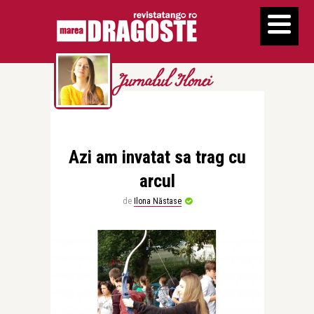
Jurnalul Ilonei
Azi am invatat sa trag cu
arcul
de
Ilona Năstase