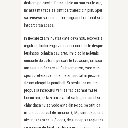
distram pe cinste. Parca zilele au mai multe ore,
iar asta ma face sa simt ca traiesc din plin. Sper
sa reusesc sa imi mentin programul ordonat si la
intoarcerea acasa.
In fiecare zi am invatat cate ceva nou, expresii si
reguli ale limbii engleze, dar si cunostinte despre
business, tehnica sau arta. Imi plac la nebunie
cursurile de actorie pe care le fac acum, iar sport
am facut in fiecare zi, fie badminton, care e un
sport preferat de mine, fie am inotat in piscina,
fie am alergat la paintball. Si pentru ca mi-am
propus la inceputul verii sa fac cat mai multe
lucruri noi, astazi am invatat sa trag cu arcul si
chiar daca nu se vede asta din poze, sa stiti ca
m-am descurcat de minune :)) Ma simt excelent
aici in tabara de la Sidcot, deja incep sa regret ca
se apropie de final, pentru ca nici nu stiu cum au