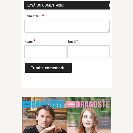
LASĂ UN COMENTARIU:
*
Comentariu:
*
*
Nume:
Email: