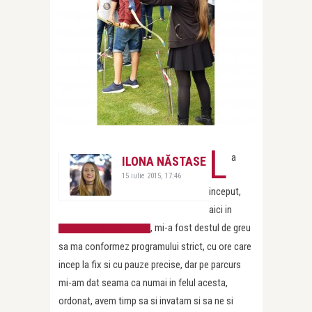
L
a
ILONA NĂSTASE
15 iulie 2015, 17:46
inceput,
aici in
, mi-a fost destul de greu
Academic Summer Camp
sa ma conformez programului strict, cu ore care
incep la fix si cu pauze precise, dar pe parcurs
mi-am dat seama ca numai in felul acesta,
ordonat, avem timp sa si invatam si sa ne si