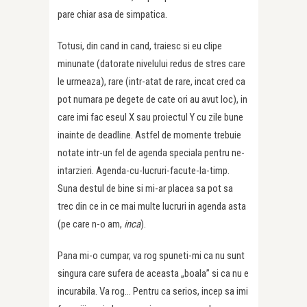
pare chiar asa de simpatica.
Totusi, din cand in cand, traiesc si eu clipe
minunate (datorate nivelului redus de stres care
le urmeaza), rare (intr-atat de rare, incat cred ca
pot numara pe degete de cate ori au avut loc), in
care imi fac eseul X sau proiectul Y cu zile bune
inainte de deadline. Astfel de momente trebuie
notate intr-un fel de agenda speciala pentru ne-
intarzieri. Agenda-cu-lucruri-facute-la-timp.
Suna destul de bine si mi-ar placea sa pot sa
trec din ce in ce mai multe lucruri in agenda asta
(pe care n-o am,
inca
).
Pana mi-o cumpar, va rog spuneti-mi ca nu sunt
singura care sufera de aceasta „boala” si ca nu e
incurabila. Va rog… Pentru ca serios, incep sa imi