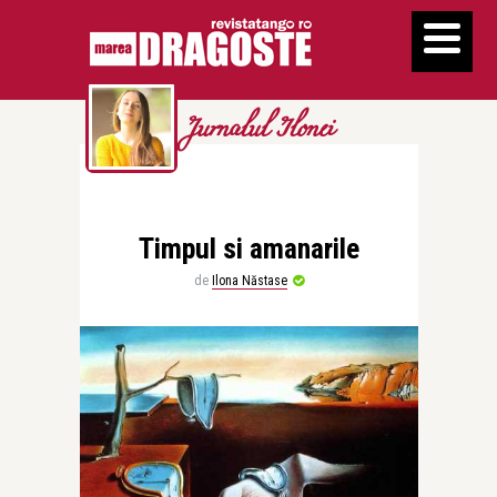
Jurnalul Ilonei
Timpul si amanarile
de
Ilona Năstase