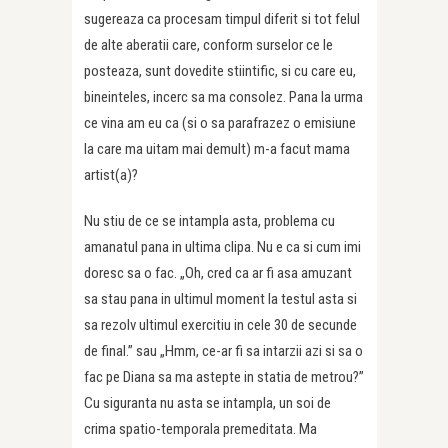
sugereaza ca procesam timpul diferit si tot felul
de alte aberatii care, conform surselor ce le
posteaza, sunt dovedite stiintific, si cu care eu,
bineinteles, incerc sa ma consolez. Pana la urma
ce vina am eu ca (si o sa parafrazez o emisiune
la care ma uitam mai demult) m-a facut mama
artist(a)?
Nu stiu de ce se intampla asta, problema cu
amanatul pana in ultima clipa. Nu e ca si cum imi
doresc sa o fac. „Oh, cred ca ar fi asa amuzant
sa stau pana in ultimul moment la testul asta si
sa rezolv ultimul exercitiu in cele 30 de secunde
de final.” sau „Hmm, ce-ar fi sa intarzii azi si sa o
fac pe Diana sa ma astepte in statia de metrou?”
Cu siguranta nu asta se intampla, un soi de
crima spatio-temporala premeditata. Ma