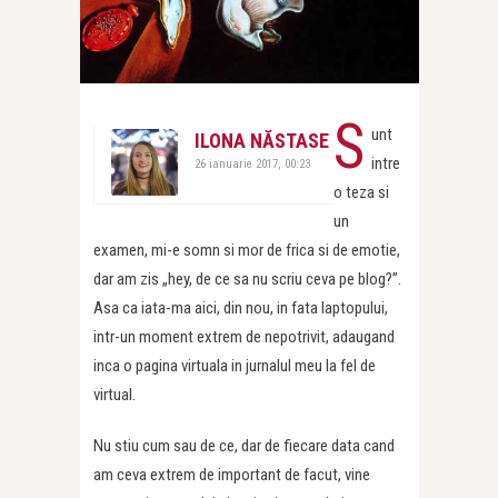
S
unt
ILONA NĂSTASE
intre
26 ianuarie 2017, 00:23
o teza si
un
examen, mi-e somn si mor de frica si de emotie,
dar am zis „hey, de ce sa nu scriu ceva pe blog?”.
Asa ca iata-ma aici, din nou, in fata laptopului,
intr-un moment extrem de nepotrivit, adaugand
inca o pagina virtuala in jurnalul meu la fel de
virtual.
Nu stiu cum sau de ce, dar de fiecare data cand
am ceva extrem de important de facut, vine