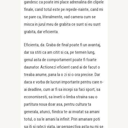
gandesc ca poate imi place adrenalina din clipele
finale, cand totul este pe repede-nainte, cand mi
se pare ca, literalmente, vad camera cum se
misca in jurul meu de grabita ce sunt si eu sunt
grabita, dar eficienta.
Eficienta, da. Graba de final poate fi un avantaj,
dar sa stiti ca am citit si ca, pe termen lung,
genul asta de comportament poate fi foarte
daunator. Actionezi eficient cand ai de facut o
treaba anume, pana la o zi si o ora precise. Dar
daca e vorba de lucruri importante pentru care n-
ai deadline, cum ar fi sa incepi sa faci sport, sa
economisesti, sa inveti o limba straina sau o
partitura noua doar asa, pentru cultura ta
generala, atunci, fiindca te-ai invatat sa amani
totul, o sa le amani la infinit. Prin amanare poti
sa iti si ratezi viata, iar perspectiva asta nu mi se