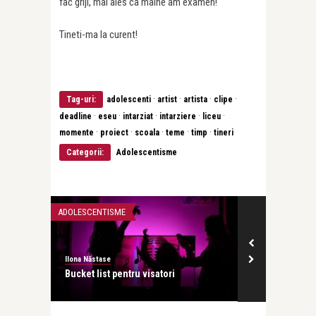
fac griji, mai ales ca maine am examen!
Tineti-ma la curent!
·
·
·
·
Tag-uri:
adolescenti
artist
artista
clipe
·
·
·
·
·
deadline
eseu
intarziat
intarziere
liceu
·
·
·
·
·
momente
proiect
scoala
teme
timp
tineri
Categorii:
Adolescentisme
ADOLESCENTISME
ADOLESCENTISM
Ilona Năstase
Ilona Năstase
Bucket list pentru visatori
Buna! Vrei sa