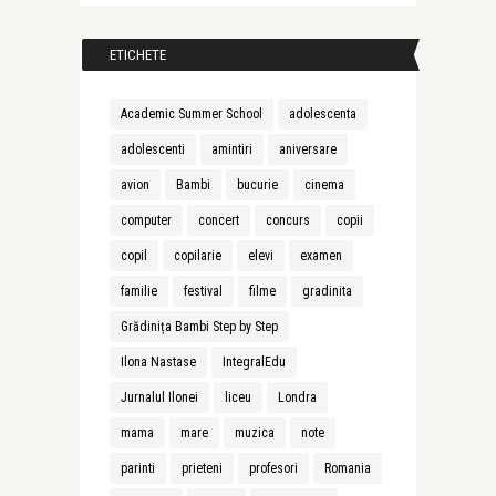
ETICHETE
Academic Summer School
adolescenta
adolescenti
amintiri
aniversare
avion
Bambi
bucurie
cinema
computer
concert
concurs
copii
copil
copilarie
elevi
examen
familie
festival
filme
gradinita
Grădinița Bambi Step by Step
Ilona Nastase
IntegralEdu
Jurnalul Ilonei
liceu
Londra
mama
mare
muzica
note
parinti
prieteni
profesori
Romania