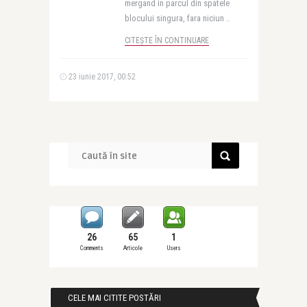
mergand in parcul din spatele
blocului singura, fara niciun ..
CITEȘTE ÎN CONTINUARE
23 iunie 2017, 00:52
26
65
1
Comments
Articole
Users
CELE MAI CITITE POSTĂRI