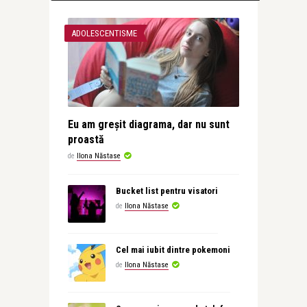
ADOLESCENTISME
Eu am greșit diagrama, dar nu sunt
proastă
de
Ilona Năstase
Bucket list pentru visatori
de
Ilona Năstase
Cel mai iubit dintre pokemoni
de
Ilona Năstase