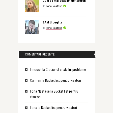
Cum sa mai scapam de telefon
de
Ilona Năstase
3AM thoughts
de
Ilona Năstase
COMENTARII RECENTE
Irinoush
la
Craciunul si-ale lui probleme
Carmen
la
Bucket list pentru visatori
Ilona Năstase
la
Bucket list pentru
visatori
Ilona
la
Bucket list pentru visatori