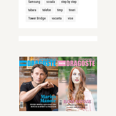
Samsung
scoala
step by step
tabara
telefon
timp
tineri
Tower Bridge
vacanta
vise