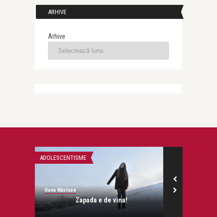
ARHIVE
Arhive
ADOLESCENTISME
ADOLESCENTISM
Ilona Năstase
Ilona Năstase
are nici
Zapada e de vina!
Praf magic 