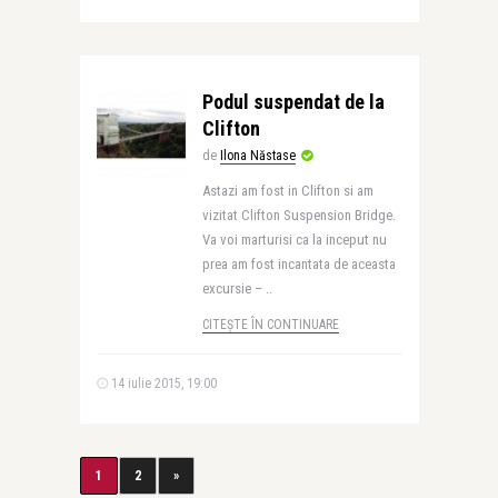
Podul suspendat de la
Clifton
de
Ilona Năstase
Astazi am fost in Clifton si am
vizitat Clifton Suspension Bridge.
Va voi marturisi ca la inceput nu
prea am fost incantata de aceasta
excursie – ..
CITEȘTE ÎN CONTINUARE
14 iulie 2015, 19:00
1
2
»