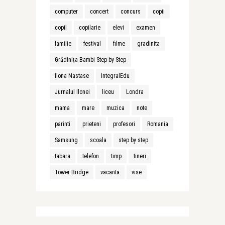
computer
concert
concurs
copii
copil
copilarie
elevi
examen
familie
festival
filme
gradinita
Grădinița Bambi Step by Step
Ilona Nastase
IntegralEdu
Jurnalul Ilonei
liceu
Londra
mama
mare
muzica
note
parinti
prieteni
profesori
Romania
Samsung
scoala
step by step
tabara
telefon
timp
tineri
Tower Bridge
vacanta
vise