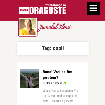
Jurnalul Ilonei
Tag:
copii
Buna! Vrei sa fim
prieteni?
de
Ilona Năstase
„Buna! Vrei sa fim prieteni?” a
reprezentat replica copilariei
mele. Deseori ma gaseam