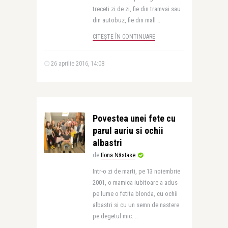
treceti zi de zi, fie din tramvai sau
din autobuz, fie din mall ..
CITEȘTE ÎN CONTINUARE
26 aprilie 2016, 14:08
Povestea unei fete cu
parul auriu si ochii
albastri
de
Ilona Năstase
Intr-o zi de marti, pe 13 noiembrie
2001, o mamica iubitoare a adus
pe lume o fetita blonda, cu ochii
albastri si cu un semn de nastere
pe degetul mic. ..