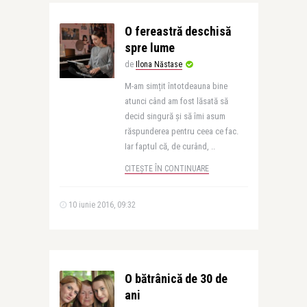
O fereastră deschisă
spre lume
de
Ilona Năstase
M-am simțit întotdeauna bine
atunci când am fost lăsată să
decid singură și să îmi asum
răspunderea pentru ceea ce fac.
Iar faptul că, de curând, ..
CITEȘTE ÎN CONTINUARE
10 iunie 2016, 09:32
O bătrânică de 30 de
ani