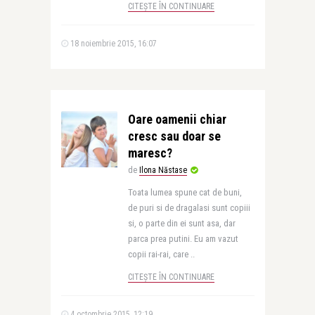
CITEȘTE ÎN CONTINUARE
18 noiembrie 2015, 16:07
Oare oamenii chiar
cresc sau doar se
maresc?
de
Ilona Năstase
Toata lumea spune cat de buni,
de puri si de dragalasi sunt copiii
si, o parte din ei sunt asa, dar
parca prea putini. Eu am vazut
copii rai-rai, care ..
CITEȘTE ÎN CONTINUARE
4 octombrie 2015, 12:19