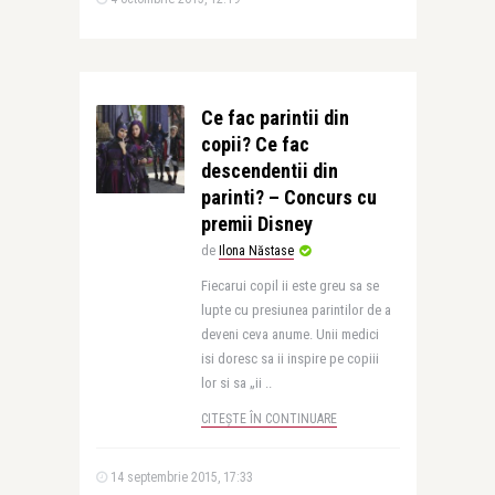
Ce fac parintii din
copii? Ce fac
descendentii din
parinti? – Concurs cu
premii Disney
de
Ilona Năstase
Fiecarui copil ii este greu sa se
lupte cu presiunea parintilor de a
deveni ceva anume. Unii medici
isi doresc sa ii inspire pe copiii
lor si sa „ii ..
CITEȘTE ÎN CONTINUARE
14 septembrie 2015, 17:33