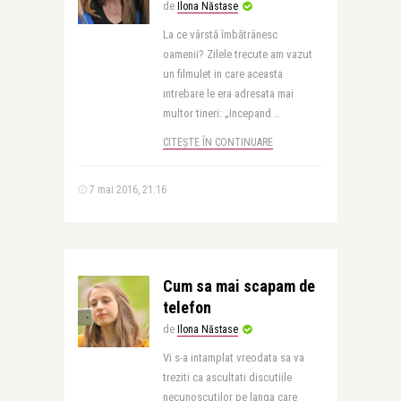
de
Ilona Năstase
La ce vârstă îmbătrânesc
oamenii? Zilele trecute am vazut
un filmulet in care aceasta
intrebare le era adresata mai
multor tineri: „Incepand ..
CITEȘTE ÎN CONTINUARE
7 mai 2016, 21:16
Cum sa mai scapam de
telefon
de
Ilona Năstase
Vi s-a intamplat vreodata sa va
treziti ca ascultati discutiile
necunoscutilor pe langa care