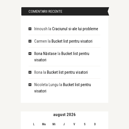
COMENTARII RECENTE
Irinoush
la
Craciunul si-ale lui probleme
Carmen
la
Bucket list pentru visatori
Ilona Năstase
la
Bucket list pentru
visatori
Ilona
la
Bucket list pentru visatori
Nicoleta Lungu
la
Bucket list pentru
visatori
august 2026
L
Ma
Mi
J
V
S
D