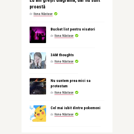
Eu am greșit diagrama, dar nu sunt
proastă
de
Ilona Năstase
Bucket list pentru visatori
de
Ilona Năstase
3AM thoughts
de
Ilona Năstase
Nu suntem prea mici sa
protestam
de
Ilona Năstase
Cel mai iubit dintre pokemoni
de
Ilona Năstase