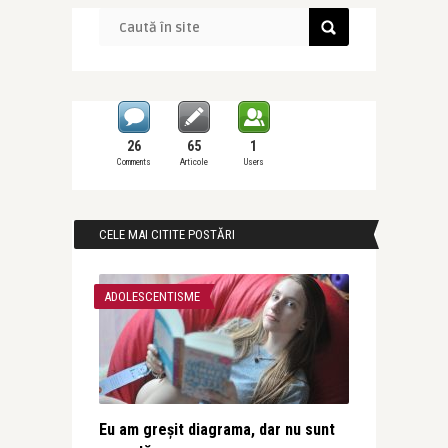
26
65
1
Comments
Articole
Users
CELE MAI CITITE POSTĂRI
ADOLESCENTISME
Eu am greșit diagrama, dar nu sunt