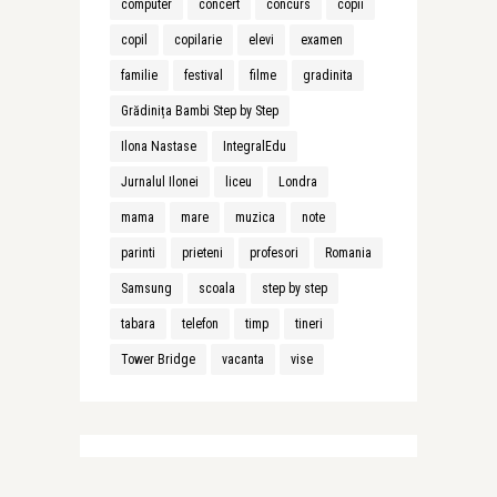
computer
concert
concurs
copii
copil
copilarie
elevi
examen
familie
festival
filme
gradinita
Grădinița Bambi Step by Step
Ilona Nastase
IntegralEdu
Jurnalul Ilonei
liceu
Londra
mama
mare
muzica
note
parinti
prieteni
profesori
Romania
Samsung
scoala
step by step
tabara
telefon
timp
tineri
Tower Bridge
vacanta
vise