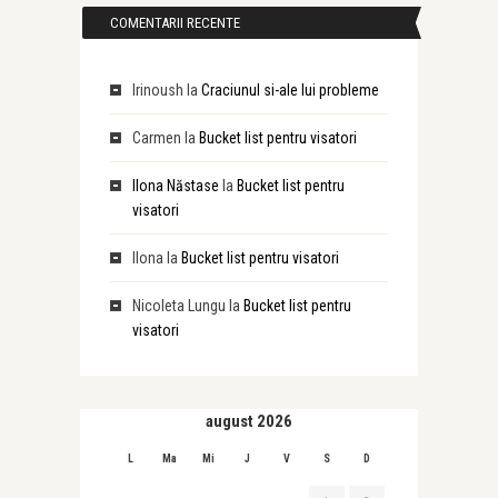
COMENTARII RECENTE
Irinoush
la
Craciunul si-ale lui probleme
Carmen
la
Bucket list pentru visatori
Ilona Năstase
la
Bucket list pentru
visatori
Ilona
la
Bucket list pentru visatori
Nicoleta Lungu
la
Bucket list pentru
visatori
august 2026
L
Ma
Mi
J
V
S
D