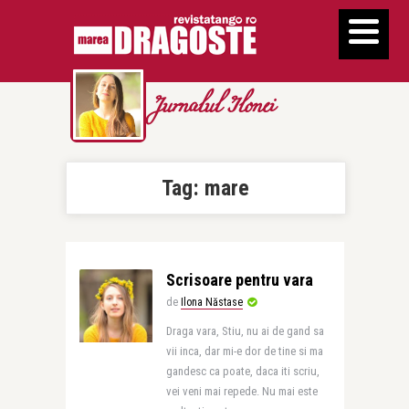
Jurnalul Ilonei
Tag:
mare
Scrisoare pentru vara
de
Ilona Năstase
Draga vara, Stiu, nu ai de gand sa
vii inca, dar mi-e dor de tine si ma
gandesc ca poate, daca iti scriu,
vei veni mai repede. Nu mai este