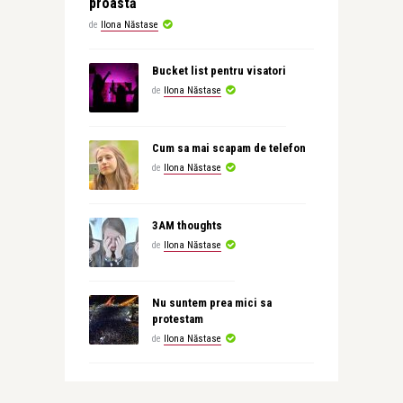
proastă
de
Ilona Năstase
Bucket list pentru visatori
de
Ilona Năstase
Cum sa mai scapam de telefon
de
Ilona Năstase
3AM thoughts
de
Ilona Năstase
Nu suntem prea mici sa
protestam
de
Ilona Năstase