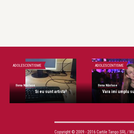
ADOLESCENTISME
ADOLESCENTISME
Ilona Năstase
Ilona Năstase
Si eu sunt artista!
Vara imi umplu su
Copyright © 2009 - 2016 Cartile Tango SRL / M