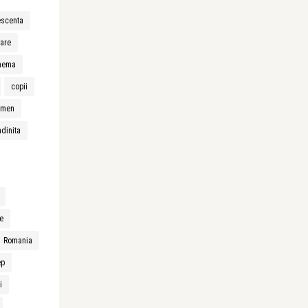
escenta
sare
nema
copii
amen
dinita
e
Romania
ep
i