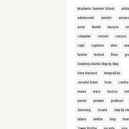
Academic Summer School
adol
adolescenti
amintiri
aniver
avion
Bambi
bucurie
ci
computer
concert
concurs
copil
copilarie
elevi
ex
familie
festival
filme
gra
Grădinița Bambi Step by Step
Ilona Nastase
IntegralEdu
Jurnalul Ilonei
liceu
Londra
mama
mare
muzica
not
parinti
prieteni
profesori
Samsung
scoala
step by st
tabara
telefon
timp
tiner
Tower Bridge
vacanta
vise