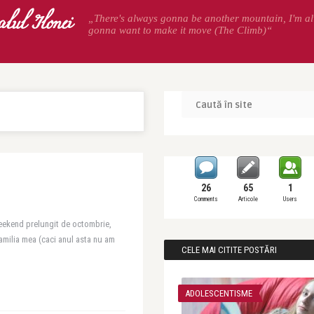
alul Ilonei
„There's always gonna be another mountain, I'm a
gonna want to make it move (The Climb)“
26
65
1
Comments
Articole
Users
 weekend prelungit de octombrie,
amilia mea (caci anul asta nu am
CELE MAI CITITE POSTĂRI
ADOLESCENTISME