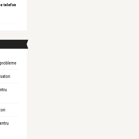
e telefon
i probleme
isatori
entru
tori
pentru