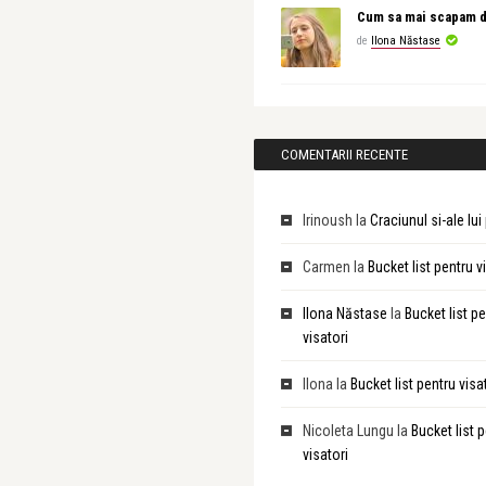
Cum sa mai scapam d
de
Ilona Năstase
COMENTARII RECENTE
Irinoush
la
Craciunul si-ale lu
Carmen
la
Bucket list pentru v
Ilona Năstase
la
Bucket list p
visatori
Ilona
la
Bucket list pentru visa
Nicoleta Lungu
la
Bucket list 
visatori