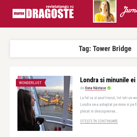
Jurn
Tag:
Tower Bridge
Londra si minunile ei
WONDERLUST
de
Ilona Năstase
La fel ca si anul trecut, tot intr-un
Londra ne-a asteptat pe mine si pe f
plecat in descoperirea ..
CITEȘTE ÎN CONTINUARE