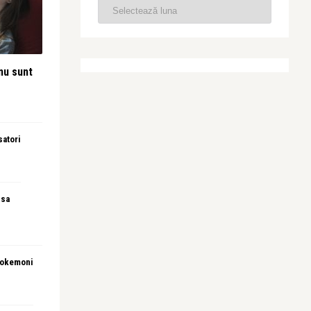
nu sunt
satori
 sa
 pokemoni