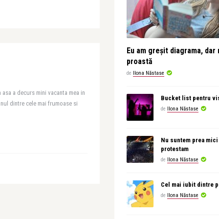
Eu am greșit diagrama, dar 
proastă
de
Ilona Năstase
m asa a decurs mini vacanta mea in
Bucket list pentru vi
unul dintre cele mai frumoase si
de
Ilona Năstase
Nu suntem prea mici
protestam
de
Ilona Năstase
Cel mai iubit dintre
de
Ilona Năstase