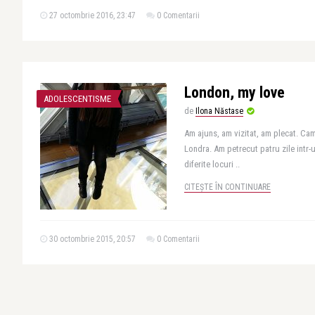
27 octombrie 2016, 23:47
0 Comentarii
London, my love
ADOLESCENTISME
de
Ilona Năstase
Am ajuns, am vizitat, am plecat. Ca
Londra. Am petrecut patru zile intr-
diferite locuri ..
CITEȘTE ÎN CONTINUARE
30 octombrie 2015, 20:57
0 Comentarii