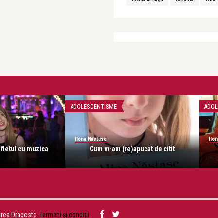
ADOLESCENTISME
ADOL
Ilona Năstase
Ilo
fletul cu muzica
Cum m-am (re)apucat de citit
area Dragoste.
Termeni și condiții
.