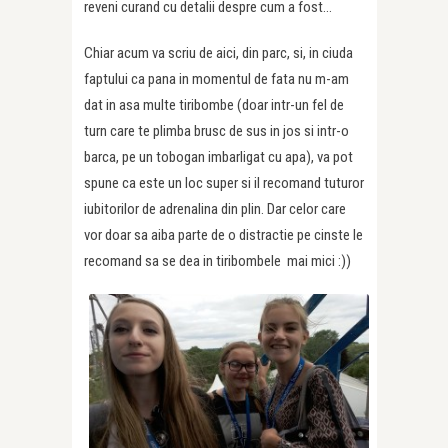
reveni curand cu detalii despre cum a fost…
Chiar acum va scriu de aici, din parc, si, in ciuda
faptului ca pana in momentul de fata nu m-am
dat in asa multe tiribombe (doar intr-un fel de
turn care te plimba brusc de sus in jos si intr-o
barca, pe un tobogan imbarligat cu apa), va pot
spune ca este un loc super si il recomand tuturor
iubitorilor de adrenalina din plin. Dar celor care
vor doar sa aiba parte de o distractie pe cinste le
recomand sa se dea in tiribombele mai mici :))