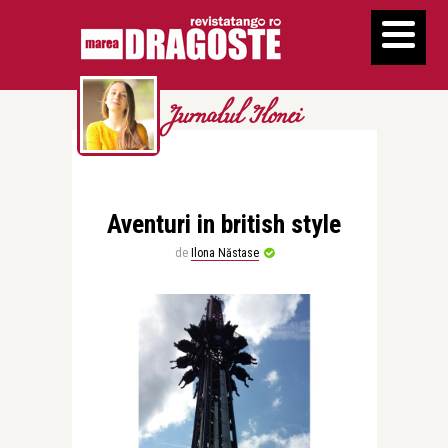
Jurnalul Ilonei
Aventuri in british style
de
Ilona Năstase