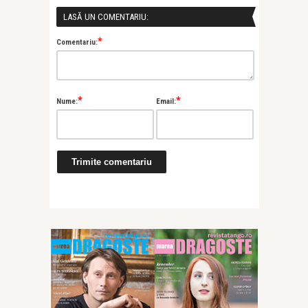
LASĂ UN COMENTARIU:
*
Comentariu:
*
*
Nume:
Email: