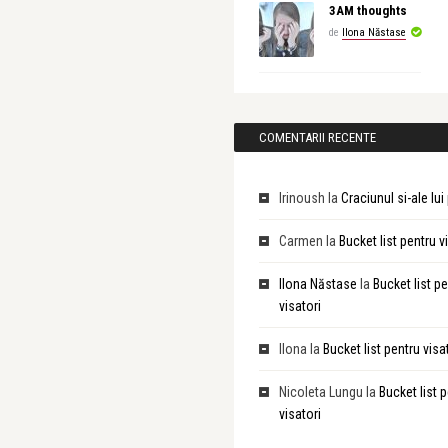
3AM thoughts
de
Ilona Năstase
COMENTARII RECENTE
Irinoush
la
Craciunul si-ale lu
Carmen
la
Bucket list pentru v
Ilona Năstase
la
Bucket list p
visatori
Ilona
la
Bucket list pentru visa
Nicoleta Lungu
la
Bucket list 
visatori