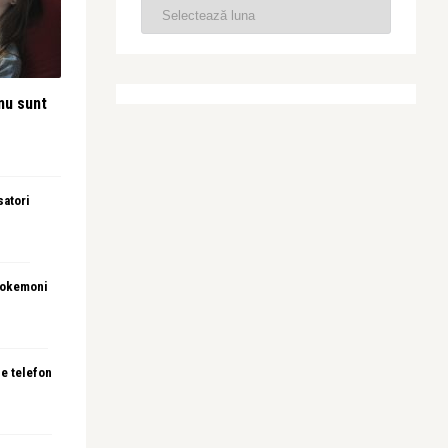
nu sunt
satori
 pokemoni
e telefon