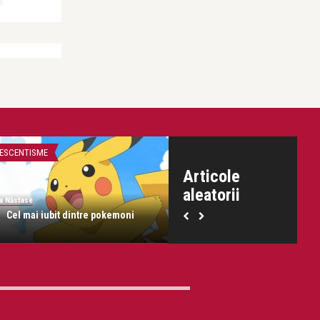
ESCENTISME
ADOLESCENTISME
Articole
aleatorii
na Năstase
Ilona Năstase
Cel mai iubit dintre pokemoni
Should I Stay or Should I 