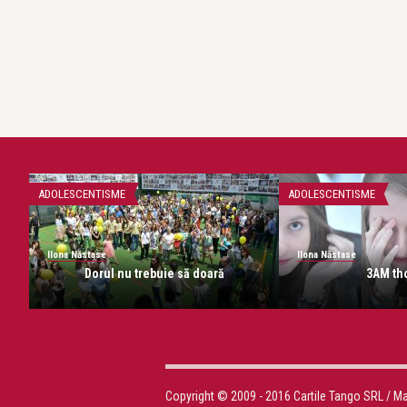
ADOLESCENTISME
ADOLESCENTISME
Ilona Năstase
Ilona Năstase
se
Dorul nu trebuie să doară
3AM th
Copyright © 2009 - 2016 Cartile Tango SRL / M