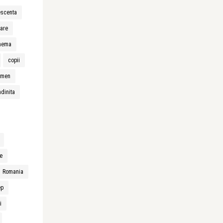
escenta
sare
nema
copii
amen
dinita
e
Romania
ep
i