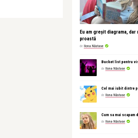
Eu am greșit diagrama, dar 
proastă
de
Ilona Năstase
Bucket list pentru vi
de
Ilona Năstase
Cel mai iubit dintre
de
Ilona Năstase
Cum sa mai scapam d
de
Ilona Năstase