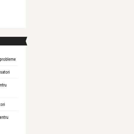
i probleme
isatori
entru
tori
pentru