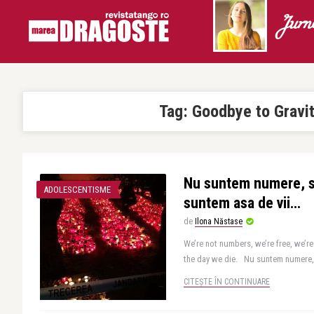
Jurn
Tag:
Goodbye to Gravi
Nu suntem numere, s
ADOLESCENTISME
suntem asa de vii…
de
Ilona Năstase
We’re not numbers, we’re free, we’re
the day we die. Nu suntem numere, 
CITEȘTE ÎN CONTINUARE