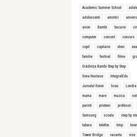
Academic Summer School
adol
adolescenti
amintiri
aniver
avion
Bambi
bucurie
ci
computer
concert
concurs
copil
copilarie
elevi
ex
familie
festival
filme
gra
Grădinița Bambi Step by Step
Ilona Nastase
IntegralEdu
Jurnalul Ilonei
liceu
Londra
mama
mare
muzica
not
parinti
prieteni
profesori
Samsung
scoala
step by st
tabara
telefon
timp
tiner
Tower Bridge
vacanta
vise