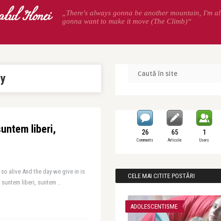
alul Ilonei
„There's always gonna be another mountain, I'm a
gonna want to make it move (The Climb)“
ty
untem liberi,
26
65
1
Comments
Articole
Users
 so alive And the day we give in is
CELE MAI CITITE POSTĂRI
suntem liberi, suntem ..
ADOLESCENTISME