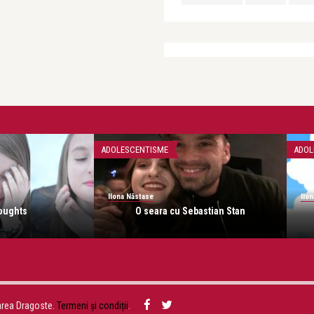
ADOLESCENTISME
ADOL
Ilona Năstase
Ilo
oughts
O seara cu Sebastian Stan
area Dragoste.
Termeni și condiții
.