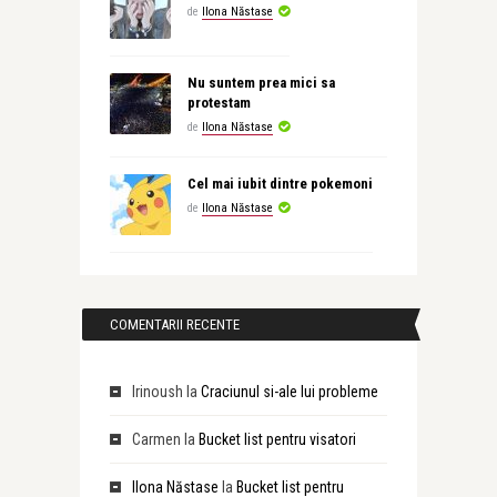
de
Ilona Năstase
Nu suntem prea mici sa
protestam
de
Ilona Năstase
Cel mai iubit dintre pokemoni
de
Ilona Năstase
COMENTARII RECENTE
Irinoush
la
Craciunul si-ale lui probleme
Carmen
la
Bucket list pentru visatori
Ilona Năstase
la
Bucket list pentru