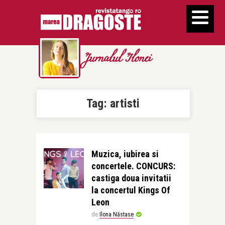
Jurnalul Ilonei
Tag:
artisti
Muzica, iubirea si
concertele. CONCURS:
castiga doua invitatii
la concertul Kings Of
Leon
de
Ilona Năstase