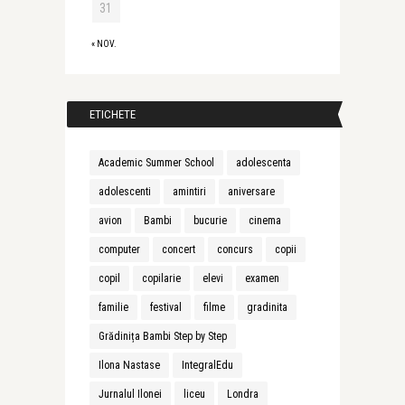
31
« NOV.
ETICHETE
Academic Summer School
adolescenta
adolescenti
amintiri
aniversare
avion
Bambi
bucurie
cinema
computer
concert
concurs
copii
copil
copilarie
elevi
examen
familie
festival
filme
gradinita
Grădinița Bambi Step by Step
Ilona Nastase
IntegralEdu
Jurnalul Ilonei
liceu
Londra