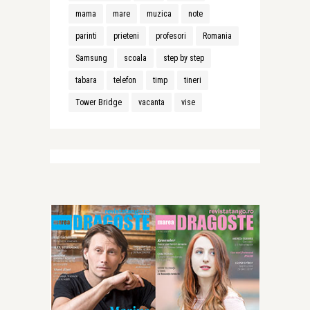
mama
mare
muzica
note
parinti
prieteni
profesori
Romania
Samsung
scoala
step by step
tabara
telefon
timp
tineri
Tower Bridge
vacanta
vise