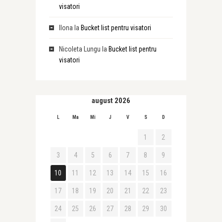
visatori
Ilona
la
Bucket list pentru visatori
Nicoleta Lungu
la
Bucket list pentru
visatori
august 2026
L
Ma
Mi
J
V
S
D
1
2
3
4
5
6
7
8
9
10
11
12
13
14
15
16
17
18
19
20
21
22
23
24
25
26
27
28
29
30