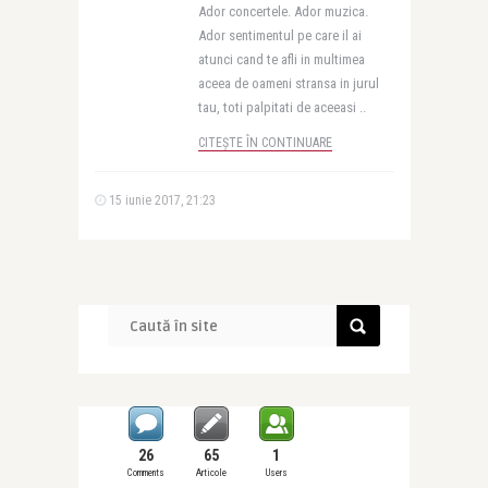
Ador concertele. Ador muzica.
Ador sentimentul pe care il ai
atunci cand te afli in multimea
aceea de oameni stransa in jurul
tau, toti palpitati de aceeasi ..
CITEȘTE ÎN CONTINUARE
15 iunie 2017, 21:23
26
65
1
Comments
Articole
Users