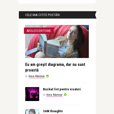
CELE MAI CITITE POSTĂRI
ADOLESCENTISME
Eu am greșit diagrama, dar nu sunt
proastă
de
Ilona Năstase
Bucket list pentru visatori
de
Ilona Năstase
3AM thoughts